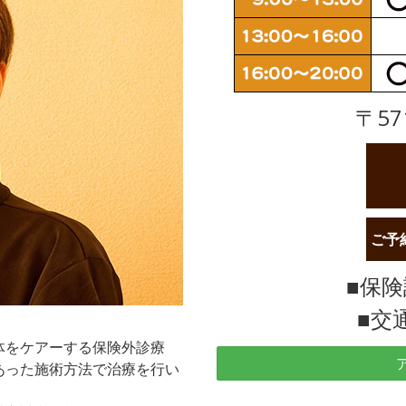
〒57
ご予
■保
■交
。
体をケアーする保険外診療
あった施術方法で治療を行い